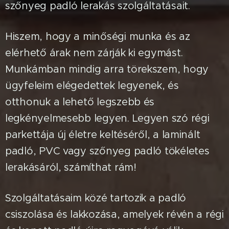
szőnyeg padló lerakás szolgáltatásait.
Hiszem, hogy a minőségi munka és az
elérhető árak nem zárják ki egymást.
Munkámban mindig arra törekszem, hogy
ügyfeleim elégedettek legyenek, és
otthonuk a lehető legszebb és
legkényelmesebb legyen. Legyen szó régi
parkettája új életre keltéséről, a laminált
padló, PVC vagy szőnyeg padló tökéletes
lerakásáról, számíthat rám!
Szolgáltatásaim közé tartozik a padló
csiszolása és lakkozása, amelyek révén a régi