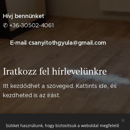
Hívj bennünket
✆ +36-30502-4061
✉️E-mail csanyitothgyula@gmail.com
Iratkozz fel hírlevelünkre
Itt kezdődhet a szöveged. Kattints ide, és
kezdheted is az írást.
Sütiket használunk, hogy biztosítsuk a weboldal megfelelő