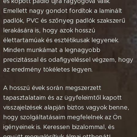
és kopott padló újra ragyogóvá válik.
Emellett nagy gondot fordítok a laminált
padlók, PVC és szőnyeg padlók szakszerű
lerakására is, hogy azok hosszú
élettartamúak és esztétikusak legyenek.
Minden munkámat a legnagyobb
precizitással és odafigyeléssel végzem, hogy
az eredmény tökéletes legyen.
A hosszú évek során megszerzett
tapasztalataim és az ügyfeleimtől kapott
visszajelzések alapján biztos vagyok benne,
hogy szolgáltatásaim megfelelnek az Ön
igényeinek is. Keressen bizalommal, és
együtt megvalósítjuk álmai otthonát!